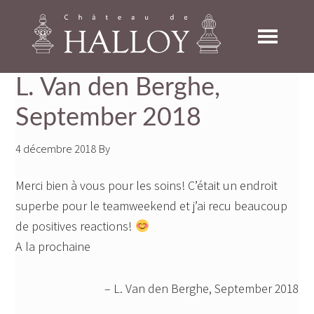
Skip
Skip
Skip
to
to
to
primary
main
footer
navigation
content
L. Van den Berghe,
September 2018
4 décembre 2018
By
Merci bien à vous pour les soins! C’était un endroit
superbe pour le teamweekend et j’ai recu beaucoup
de positives reactions!
A la prochaine
L. Van den Berghe, September 2018