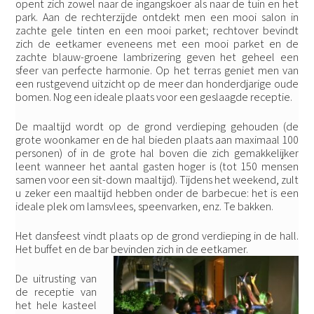
opent zich zowel naar de ingangskoer als naar de tuin en het
park. Aan de rechterzijde ontdekt men een mooi salon in
zachte gele tinten en een mooi parket; rechtover bevindt
zich de eetkamer eveneens met een mooi parket en de
zachte blauw-groene lambrizering geven het geheel een
sfeer van perfecte harmonie. Op het terras geniet men van
een rustgevend uitzicht op de meer dan honderdjarige oude
bomen. Nog een ideale plaats voor een geslaagde receptie.
De maaltijd wordt op de grond verdieping gehouden (de
grote woonkamer en de hal bieden plaats aan maximaal 100
personen) of in de grote hal boven die zich gemakkelijker
leent wanneer het aantal gasten hoger is (tot 150 mensen
samen voor een sit-down maaltijd). Tijdens het weekend, zult
u zeker een maaltijd hebben onder de barbecue: het is een
ideale plek om lamsvlees, speenvarken, enz. Te bakken.
Het dansfeest vindt plaats op de grond verdieping in de hall.
Het buffet en de bar bevinden zich in de eetkamer.
De uitrusting van
de receptie van
het hele kasteel