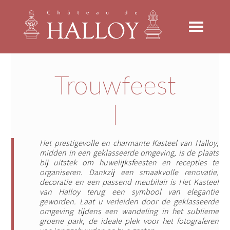
Spring
Door
Spring
naar
naar
naar
de
de
de
hoofdnavigatie
hoofd
voettekst
inhoud
Trouwfeest
Het prestigevolle en charmante Kasteel van Halloy,
midden in een geklasseerde omgeving, is de plaats
bij uitstek om huwelijksfeesten en recepties te
organiseren. Dankzij een smaakvolle renovatie,
decoratie en een passend meubilair is Het Kasteel
van Halloy terug een symbool van elegantie
geworden. Laat u verleiden door de geklasseerde
omgeving tijdens een wandeling in het sublieme
groene park, de ideale plek voor het fotograferen