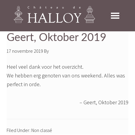
Skip
Skip
Skip
to
to
to
primary
main
footer
navigation
content
Geert, Oktober 2019
17 novembre 2019
By
Heel veel dank voor het overzicht.
We hebben erg genoten van ons weekend. Alles was
perfect in orde.
Geert, Oktober 2019
Filed Under: Non classé