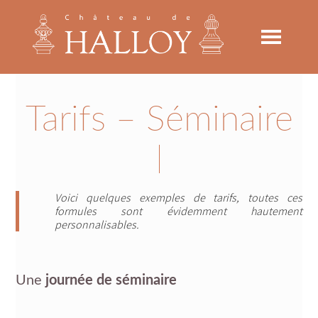
Skip
Skip
Skip
to
to
to
primary
main
footer
navigation
content
Tarifs – Séminaire
Voici quelques exemples de tarifs, toutes ces
formules sont évidemment hautement
personnalisables.
Une
journée de séminaire