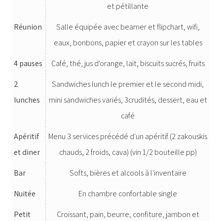
et pétillante
Réunion
Salle équipée avec beamer et flipchart, wifi,
eaux, bonbons, papier et crayon sur les tables
4 pauses
Café, thé, jus d'orange, lait, biscuits sucrés, fruits
2
Sandwiches lunch le premier et le second midi,
lunches
mini sandwiches variés, 3crudités, dessert, eau et
café
Apéritif
Menu 3 services précédé d'un apéritif (2 zakouskis
et diner
chauds, 2 froids, cava) (vin 1/2 bouteille pp)
Bar
Softs, bières et alcools à l'inventaire
Nuitée
En chambre confortable single
Petit
Croissant, pain, beurre, confiture, jambon et