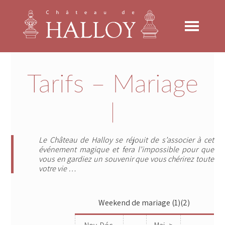
Skip
Skip
Skip
to
to
to
primary
main
footer
navigation
content
Tarifs – Mariage
Le Château de Halloy se réjouit de s’associer à cet
événement magique et fera l’impossible pour que
vous en gardiez un souvenir que vous chérirez toute
votre vie …
Weekend de mariage (1)(2)