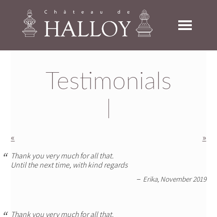
Skip
Skip
Skip
to
to
to
primary
main
footer
navigation
content
Testimonials
«
»
Thank you very much for all that.
Until the next time, with kind regards
Erika, November 2019
Thank you very much for all that.